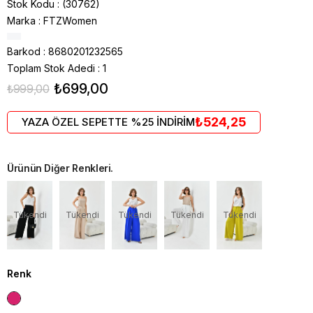
Stok Kodu
(30762)
Marka
:
FTZWomen
Barkod
:
8680201232565
Toplam Stok Adedi
:
1
₺699,00
₺999,00
₺524,25
YAZA ÖZEL SEPETTE %25 İNDİRİM
Ürünün Diğer Renkleri.
Tükendi
Tükendi
Tükendi
Tükendi
Tükendi
Renk