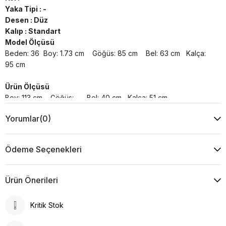
Yaka Tipi : -
Desen : Düz
Kalıp : Standart
Model Ölçüsü
Beden: 36 Boy: 1.73 cm Göğüs: 85 cm Bel: 63 cm Kalça:
95 cm
Ürün Ölçüsü
Boy: 113 cm Göğüs: - Bel: 40 cm Kalça: 51 cm
Yorumlar
(0)
Yıkama Talimatı :
Makine ile Soğuk Yıkama Yapınız (30C veya 65F ile 85F)
Kurutma Makinesinde Kurutulamaz
Ödeme Seçenekleri
Kuru Temizleme , Trikloretilen Ayırıçısıyla Az Çözücü
Kullanınız
Düşük Isıda Ütüleme Yapınız
Ürün Önerileri
Çamaşır Suyu Kullanmayınız
Kritik Stok