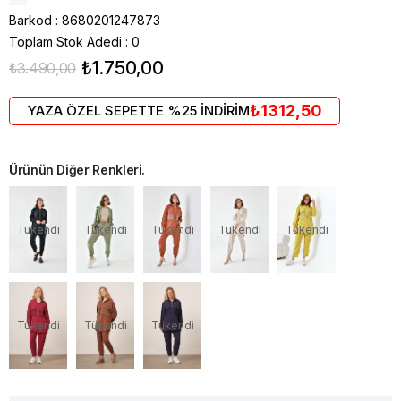
Barkod
:
8680201247873
Toplam Stok Adedi
:
0
₺1.750,00
₺3.490,00
₺1312,50
YAZA ÖZEL SEPETTE %25 İNDİRİM
Ürünün Diğer Renkleri.
Tükendi
Tükendi
Tükendi
Tükendi
Tükendi
Tükendi
Tükendi
Tükendi