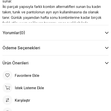
sunar.
İki parçalı yapısıyla farklı kombin alternatifleri sunan bu kadın
takım; tunik ve pantolonun ayrı ayrı kullanılmasına da olanak
tanır. Günlük yaşamdan hafta sonu kombinlerine kadar birçok
farklı stile uyum sağlayan tasarımı, spor ayakkabılarla
tamamlanarak modern ve zamansız bir görünüm oluşturur.
Yorumlar
(0)
Ürün Özellikleri
Kumaş : %30 Viskon %20 Pamuk %50 Akrilik
Kol : 46 cm
Ödeme Seçenekleri
Yaka Tipi : Kapşonlu
Desen : Düz
Kalıp : Rahat Kalıp
Ürün Önerileri
Model Ölçüsü
Beden: 36 Boy: 1.73 cm Göğüs: 85 cm Bel: 63 cm Kalça:
Favorilere Ekle
95 cm
İstek Listeme Ekle
Ürün Ölçüsü
Boy: 80 cm Göğüs: 60 cm Bel: 40 cm Kalça: 56 cm
Karşılaştır
Yıkama Talimatı :
Makine ile Soğuk Yıkama Yapınız (30C veya 65F ile 85F)