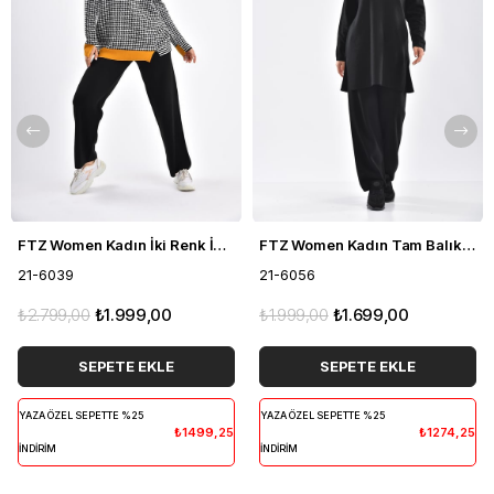
FTZ Women Kadın İki Renk İkili Takım Siyah 21-6039
FTZ Women Kadın Tam Balıkçı İkili Takım Siyah 21-6056
21-6039
21-6056
₺2.799,00
₺1.999,00
₺1.999,00
₺1.699,00
SEPETE EKLE
SEPETE EKLE
YAZA ÖZEL SEPETTE %25
YAZA ÖZEL SEPETTE %25
₺1499,25
₺1274,25
İNDİRİM
İNDİRİM